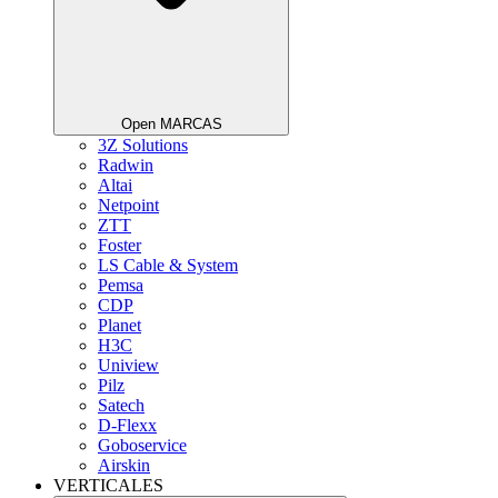
Open MARCAS
3Z Solutions
Radwin
Altai
Netpoint
ZTT
Foster
LS Cable & System
Pemsa
CDP
Planet
H3C
Uniview
Pilz
Satech
D-Flexx
Goboservice
Airskin
VERTICALES