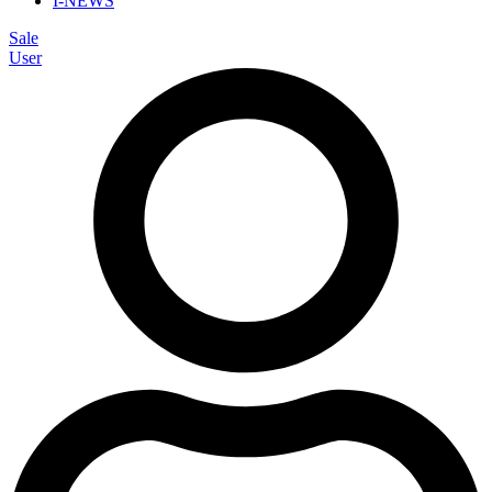
I-NEWS
Sale
User