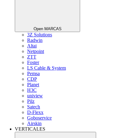
Open MARCAS
3Z Solutions
Radwin
Altai
Netpoint
ZTT
Foster
LS Cable & System
Pemsa
CDP
Planet
H3C
uniview
Pilz
Satech
D-Flexx
Goboservice
Airskin
VERTICALES