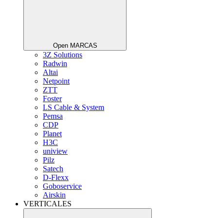
Open MARCAS
3Z Solutions
Radwin
Altai
Netpoint
ZTT
Foster
LS Cable & System
Pemsa
CDP
Planet
H3C
uniview
Pilz
Satech
D-Flexx
Goboservice
Airskin
VERTICALES