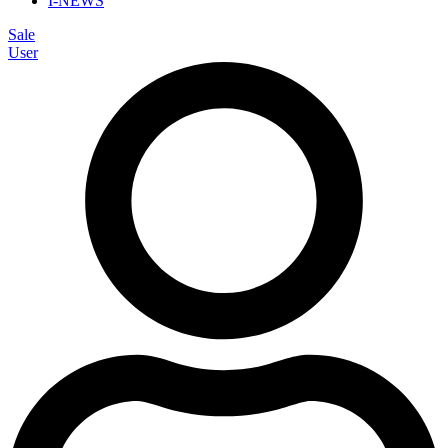
I-NEWS
Sale
User