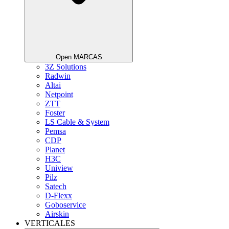
Open MARCAS
3Z Solutions
Radwin
Altai
Netpoint
ZTT
Foster
LS Cable & System
Pemsa
CDP
Planet
H3C
Uniview
Pilz
Satech
D-Flexx
Goboservice
Airskin
VERTICALES