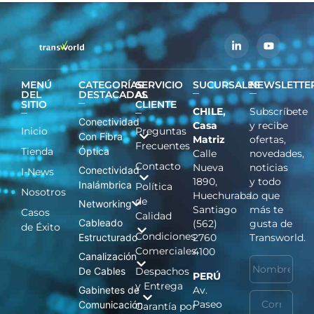
MENÚ
CATEGORÍAS
SERVICIO
SUCURSALES
NEWSLETTE
DEL
DESTACADAS
AL
SITIO
CLIENTE
CHILE,
Subscríbete
Conectividad
Casa
y recibe
Inicio
Preguntas
Con Fibra
Matriz
ofertas,
Frecuentes
Tienda
Óptica
Calle
novedades,
Contacto
Nueva
noticias
Conectividad
I-News
1890,
y todo
Inalámbrica
Política
Nosotros
Huechuraba.
lo que
de
Networking
Santiago
más te
Casos
Calidad
Cableado
(562)
gusta de
de Éxito
Condiciones
Estructurado
2760
Transworld.
Comerciales
4100
Canalización
De Cables
Despachos
PERÚ
y Entrega
Gabinetes de
Av.
Paseo
Comunicación
Garantía por