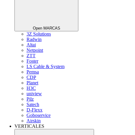
Open MARCAS
3Z Solutions
Radwin
Altai
Netpoint
ZTT
Foster
LS Cable & System
Pemsa
CDP
Planet
H3C
uniview
Pilz
Satech
D-Flexx
Goboservice
Airskin
VERTICALES