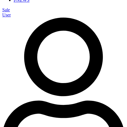
I-NEWS
Sale
User