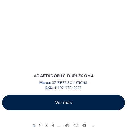
ADAPTADOR LC DUPLEX OM4
Marca:
3Z FIBER SOLUTIONS
SKU:
1-107-770-2227
Ver más
1
2
3
4
…
41
42
43
→