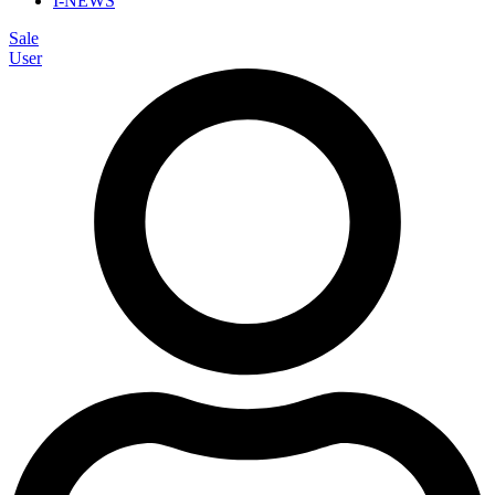
I-NEWS
Sale
User