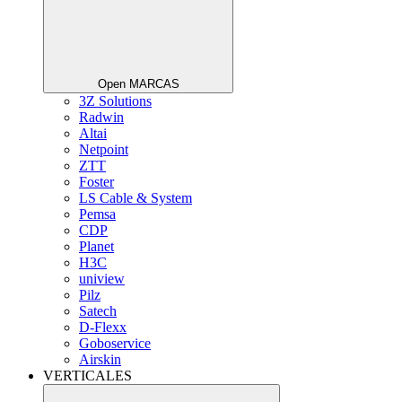
Open MARCAS
3Z Solutions
Radwin
Altai
Netpoint
ZTT
Foster
LS Cable & System
Pemsa
CDP
Planet
H3C
uniview
Pilz
Satech
D-Flexx
Goboservice
Airskin
VERTICALES