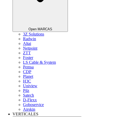
Open MARCAS
3Z Solutions
Radwin
Altai
Netpoint
ZTT
Foster
LS Cable & System
Pemsa
CDP
Planet
H3C
Uniview
Pilz
Satech
D-Flexx
Goboservice
Airskin
VERTICALES