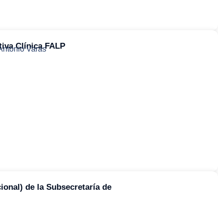
tiva Clínica FALP
 Antonio Varas
onal) de la Subsecretaría de