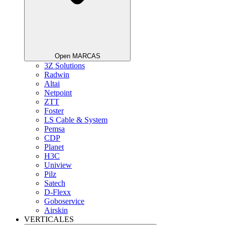
Open MARCAS
3Z Solutions
Radwin
Altai
Netpoint
ZTT
Foster
LS Cable & System
Pemsa
CDP
Planet
H3C
Uniview
Pilz
Satech
D-Flexx
Goboservice
Airskin
VERTICALES