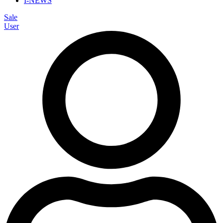
I-NEWS
Sale
User