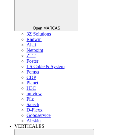
Open MARCAS
3Z Solutions
Radwin
Altai
Netpoint
ZTT
Foster
LS Cable & System
Pemsa
CDP
Planet
H3C
uniview
Pilz
Satech
D-Flexx
Goboservice
Airskin
VERTICALES