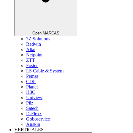
Open MARCAS
3Z Solutions
Radwin
Altai
Netpoint
ZTT
Foster
LS Cable & System
Pemsa
CDP
Planet
H3C
Uniview
Pilz
Satech
D-Flexx
Goboservice
Airskin
VERTICALES