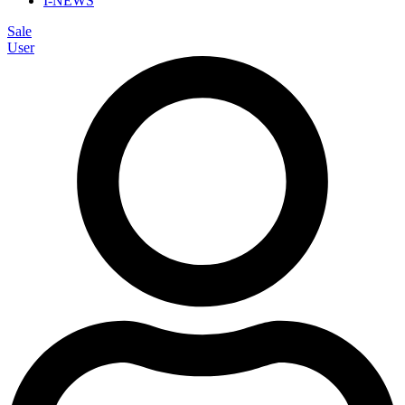
I-NEWS
Sale
User