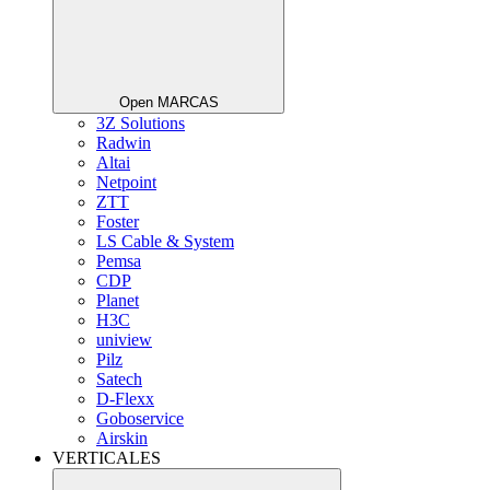
Open MARCAS
3Z Solutions
Radwin
Altai
Netpoint
ZTT
Foster
LS Cable & System
Pemsa
CDP
Planet
H3C
uniview
Pilz
Satech
D-Flexx
Goboservice
Airskin
VERTICALES