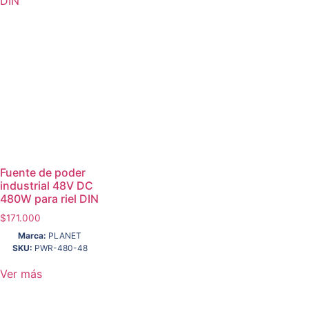
Fuente de poder
industrial 48V DC
480W para riel DIN
$
171.000
Marca:
PLANET
SKU:
PWR-480-48
Ver más