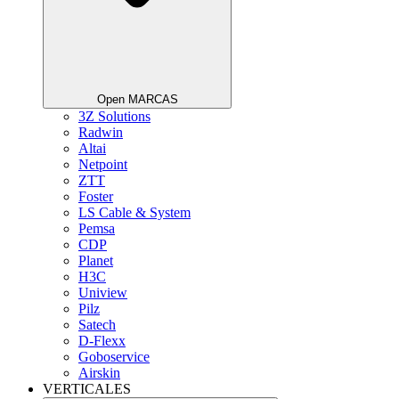
Open MARCAS
3Z Solutions
Radwin
Altai
Netpoint
ZTT
Foster
LS Cable & System
Pemsa
CDP
Planet
H3C
Uniview
Pilz
Satech
D-Flexx
Goboservice
Airskin
VERTICALES