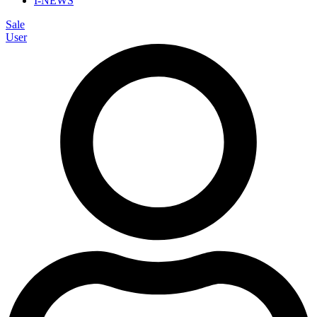
I-NEWS
Sale
User