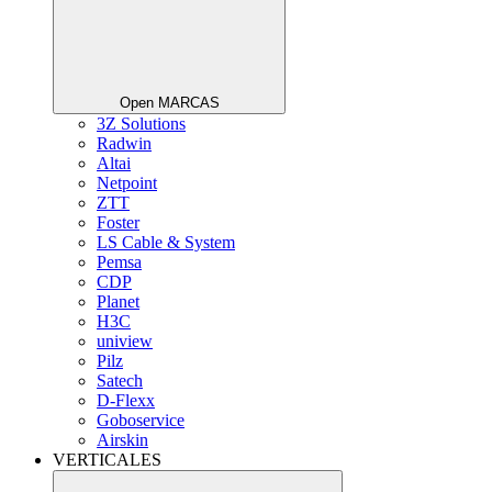
Open MARCAS
3Z Solutions
Radwin
Altai
Netpoint
ZTT
Foster
LS Cable & System
Pemsa
CDP
Planet
H3C
uniview
Pilz
Satech
D-Flexx
Goboservice
Airskin
VERTICALES