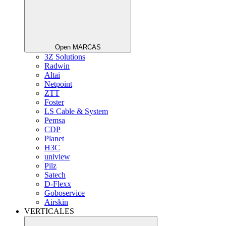
Open MARCAS
3Z Solutions
Radwin
Altai
Netpoint
ZTT
Foster
LS Cable & System
Pemsa
CDP
Planet
H3C
uniview
Pilz
Satech
D-Flexx
Goboservice
Airskin
VERTICALES