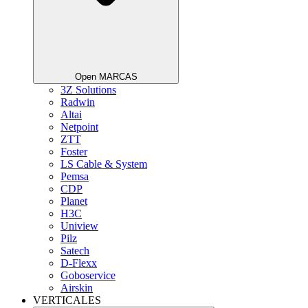
Open MARCAS
3Z Solutions
Radwin
Altai
Netpoint
ZTT
Foster
LS Cable & System
Pemsa
CDP
Planet
H3C
Uniview
Pilz
Satech
D-Flexx
Goboservice
Airskin
VERTICALES