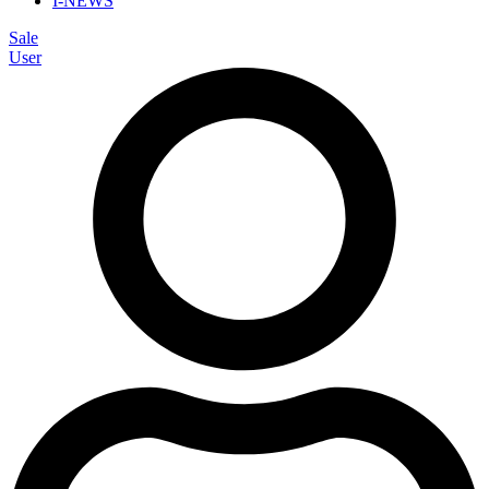
I-NEWS
Sale
User