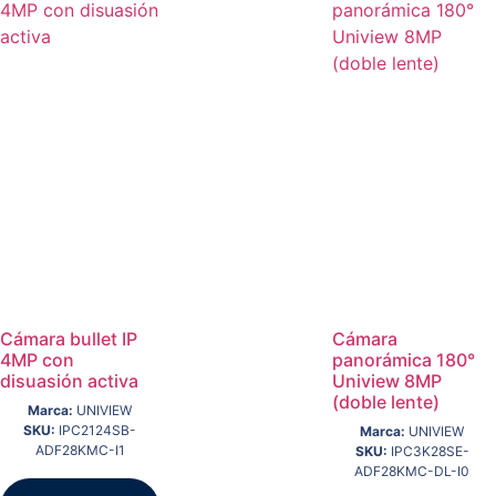
Cámara bullet IP
Cámara
4MP con
panorámica 180°
disuasión activa
Uniview 8MP
(doble lente)
Marca:
UNIVIEW
SKU:
IPC2124SB-
Marca:
UNIVIEW
ADF28KMC-I1
SKU:
IPC3K28SE-
ADF28KMC-DL-I0