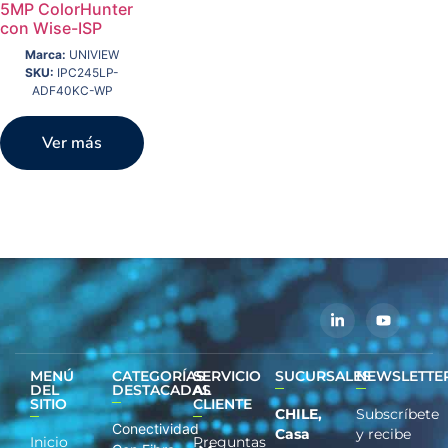
5MP ColorHunter
con Wise-ISP
Marca:
UNIVIEW
SKU:
IPC245LP-
ADF40KC-WP
Ver más
MENÚ
CATEGORÍAS
SERVICIO
SUCURSALES
NEWSLETTE
DEL
DESTACADAS
AL
SITIO
CLIENTE
CHILE,
Subscríbete
Conectividad
Casa
y recibe
Inicio
Preguntas