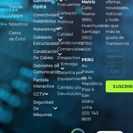
Con Fibra
Matriz
ofertas,
Frecuentes
Tienda
Óptica
Calle
novedades,
Contacto
Nueva
noticias
Conectividad
I-News
1890,
y todo
Inalámbrica
Política
Nosotros
Huechuraba.
lo que
de
Networking
Santiago
más te
Casos
Calidad
Cableado
(562)
gusta de
de Éxito
Condiciones
Estructurado
2760
Transworld.
Comerciales
4100
Canalización
De Cables
Despachos
PERÚ
y Entrega
Gabinetes de
Av.
Paseo
Comunicación
Garantía por
de la
Equipamiento
Pantalla
República
Interactiva
SUSCRIB
Cambio y/o
Piso 6
Devolución
CCTV
San
Isidro.
Seguridad
Lima
De
(511) 743
Máquinas
8691