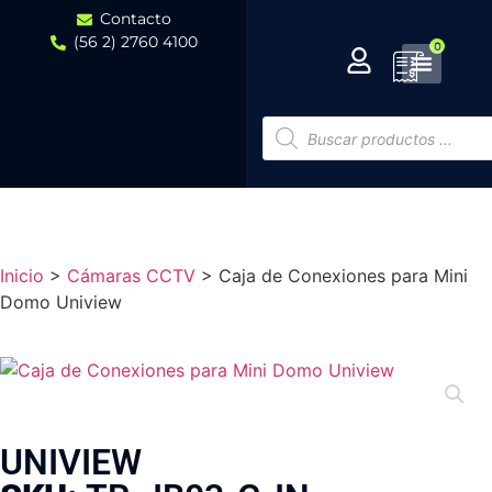
Contacto
(56 2) 2760 4100
0
Inicio
>
Cámaras CCTV
>
Caja de Conexiones para Mini
Domo Uniview
UNIVIEW