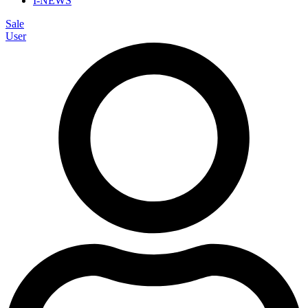
I-NEWS
Sale
User