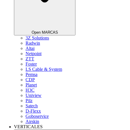
Open MARCAS
3Z Solutions
Radwin
Altai
Netpoint
ZTT
Foster
LS Cable & System
Pemsa
CDP
Planet
H3C
Uniview
Pilz
Satech
D-Flexx
Goboservice
Airskin
VERTICALES