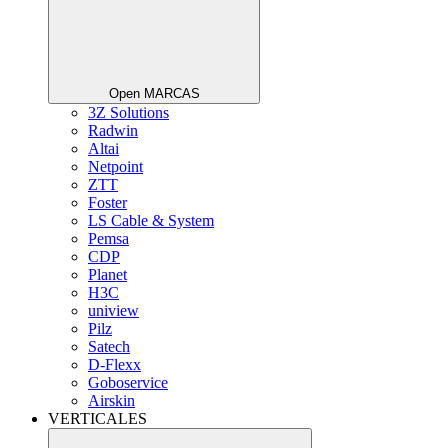
Open MARCAS
3Z Solutions
Radwin
Altai
Netpoint
ZTT
Foster
LS Cable & System
Pemsa
CDP
Planet
H3C
uniview
Pilz
Satech
D-Flexx
Goboservice
Airskin
VERTICALES