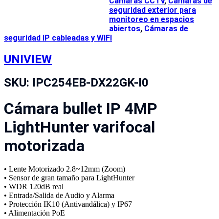
Cámaras CCTV
,
Cámaras de
seguridad exterior para
monitoreo en espacios
abiertos
,
Cámaras de
seguridad IP cableadas y WIFI
UNIVIEW
SKU:
IPC254EB-DX22GK-I0
Cámara bullet IP 4MP
LightHunter varifocal
motorizada
• Lente Motorizado 2.8~12mm (Zoom)
• Sensor de gran tamaño para LightHunter
• WDR 120dB real
• Entrada/Salida de Audio y Alarma
• Protección IK10 (Antivandálica) y IP67
• Alimentación PoE