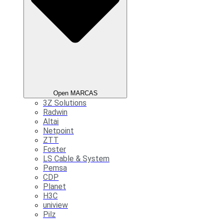
Open MARCAS
3Z Solutions
Radwin
Altai
Netpoint
ZTT
Foster
LS Cable & System
Pemsa
CDP
Planet
H3C
uniview
Pilz