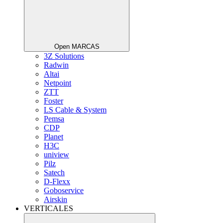
Open MARCAS
3Z Solutions
Radwin
Altai
Netpoint
ZTT
Foster
LS Cable & System
Pemsa
CDP
Planet
H3C
uniview
Pilz
Satech
D-Flexx
Goboservice
Airskin
VERTICALES