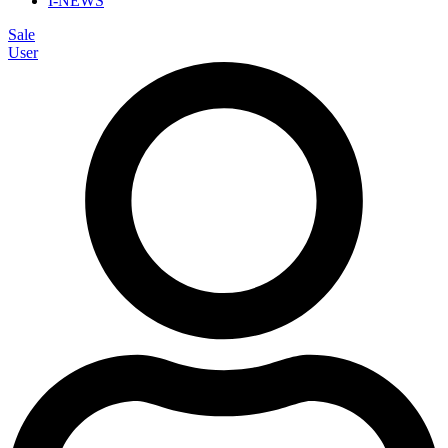
I-NEWS
Sale
User