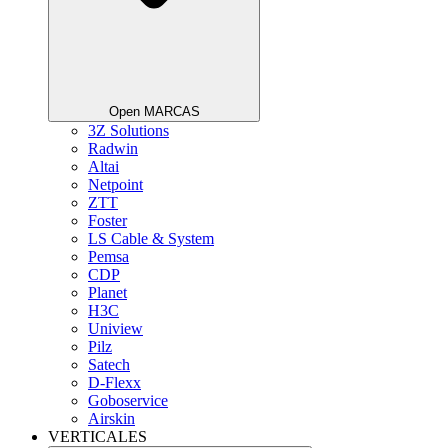
Open MARCAS
3Z Solutions
Radwin
Altai
Netpoint
ZTT
Foster
LS Cable & System
Pemsa
CDP
Planet
H3C
Uniview
Pilz
Satech
D-Flexx
Goboservice
Airskin
VERTICALES