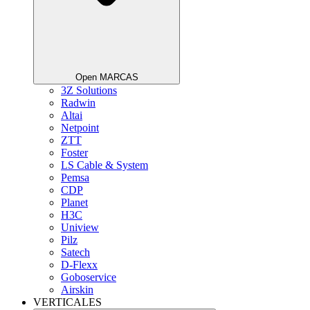
Open MARCAS
3Z Solutions
Radwin
Altai
Netpoint
ZTT
Foster
LS Cable & System
Pemsa
CDP
Planet
H3C
Uniview
Pilz
Satech
D-Flexx
Goboservice
Airskin
VERTICALES