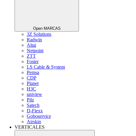
Open MARCAS
3Z Solutions
Radwin
Altai
Netpoint
ZTT
Foster
LS Cable & System
Pemsa
CDP
Planet
H3C
uniview
Pilz
Satech
D-Flexx
Goboservice
Airskin
VERTICALES