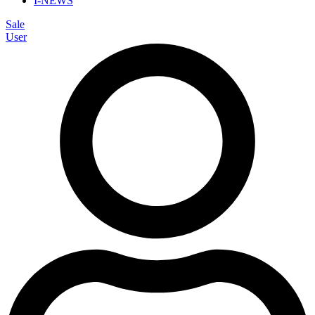
I-NEWS
Sale
User