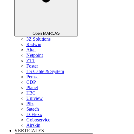
Open MARCAS
3Z Solutions
Radwin
Altai
Netpoint
ZTT
Foster
LS Cable & System
Pemsa
CDP
Planet
H3C
Uniview
Pilz
Satech
D-Flexx
Goboservice
Airskin
VERTICALES