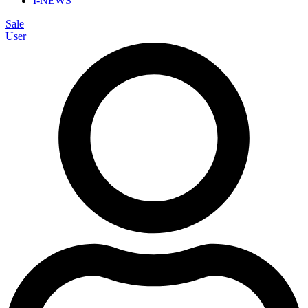
I-NEWS
Sale
User