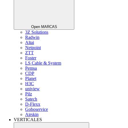
Open MARCAS
3Z Solutions
Radwin
Altai
Netpoint
ZTT
Foster
LS Cable & System
Pemsa
CDP
Planet
H3C
uniview
Pilz
Satech
D-Flexx
Goboservice
Airskin
VERTICALES