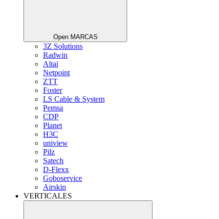
Open MARCAS
3Z Solutions
Radwin
Altai
Netpoint
ZTT
Foster
LS Cable & System
Pemsa
CDP
Planet
H3C
uniview
Pilz
Satech
D-Flexx
Goboservice
Airskin
VERTICALES