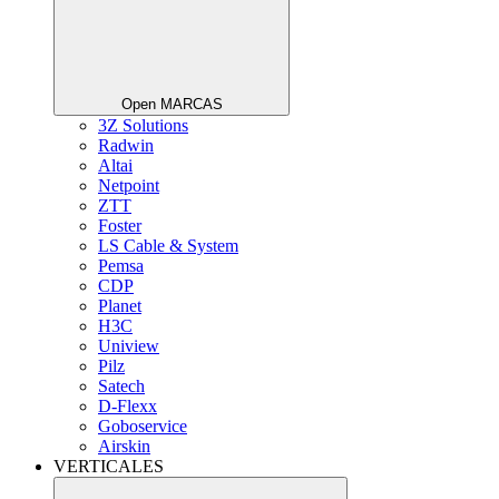
Open MARCAS
3Z Solutions
Radwin
Altai
Netpoint
ZTT
Foster
LS Cable & System
Pemsa
CDP
Planet
H3C
Uniview
Pilz
Satech
D-Flexx
Goboservice
Airskin
VERTICALES