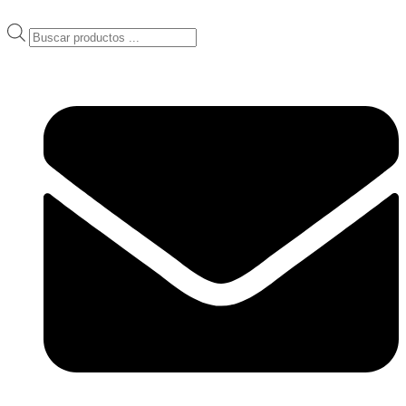
Ir
al
Products
contenido
search