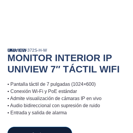
UNIVIEW
SKU:
OEI-372S-H-W
MONITOR INTERIOR IP
UNIVIEW 7″ TÁCTIL WIFI
• Pantalla táctil de 7 pulgadas (1024×600)
• Conexión Wi-Fi y PoE estándar
• Admite visualización de cámaras IP en vivo
• Audio bidireccional con supresión de ruido
• Entrada y salida de alarma