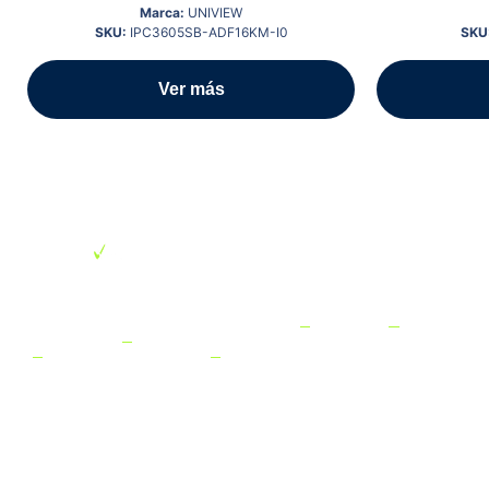
Marca:
UNIVIEW
SKU:
IPC3605SB-ADF16KM-I0
SKU
Ver más
MENÚ
CATEGORÍAS
SERVICIO
SUCURSALES
NEWSLETTE
DEL
DESTACADAS
AL
SITIO
CLIENTE
CHILE,
Subscríbete
Conectividad
Casa
y recibe
Inicio
Preguntas
Con Fibra
Matriz
ofertas,
Frecuentes
Óptica
Tienda
Calle
novedades,
Contacto
Nueva
noticias y
Conectividad
I-News
1890,
todo lo
Inalámbrica
Política
Nosotros
Huechuraba.
que más