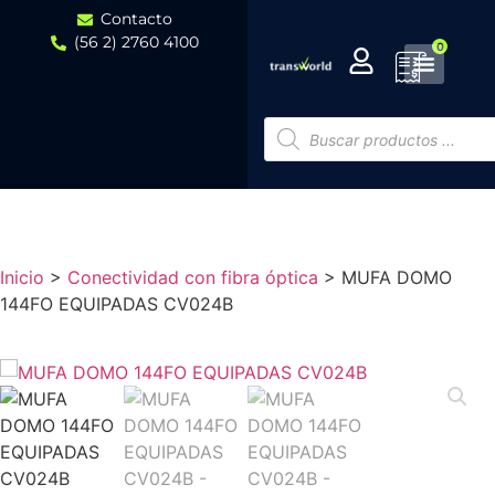
Contacto
(56 2) 2760 4100
0
Inicio
>
Conectividad con fibra óptica
>
MUFA DOMO
144FO EQUIPADAS CV024B