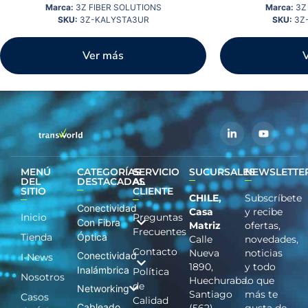
Marca:
3Z FIBER SOLUTIONS
Marca:
3Z 
SKU:
3Z-KALYSTA3UR
SKU:
3Z-
Ver más
MENÚ
CATEGORÍAS
SERVICIO
SUCURSALES
NEWSLETTE
DEL
DESTACADAS
AL
SITIO
CLIENTE
CHILE,
Subscríbete
Conectividad
Casa
y recibe
Inicio
Preguntas
Con Fibra
Matriz
ofertas,
Frecuentes
Tienda
Óptica
Calle
novedades,
Contacto
Nueva
noticias
Conectividad
I-News
1890,
y todo
Inalámbrica
Política
Nosotros
Huechuraba.
lo que
de
Networking
Santiago
más te
Casos
Calidad
Cableado