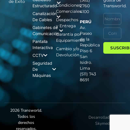
(562)
gusta de
de Éxito
Condiciones
Estructurado
2760
Transworld.
Comerciales
4100
Canalización
De Cables
Despachos
PERÚ
y Entrega
Gabinetes de
Av.
Paseo
Comunicación
Garantía por
de la
Equipamiento
Pantalla
República
Interactiva
SUSCRIB
Cambio y/o
Piso 6
Devolución
CCTV
San
Isidro.
Seguridad
Lima
De
(511) 743
Máquinas
8691
2026 Transworld.
Todos los
Desarrollado por
derechos
Skymedia
reservados.