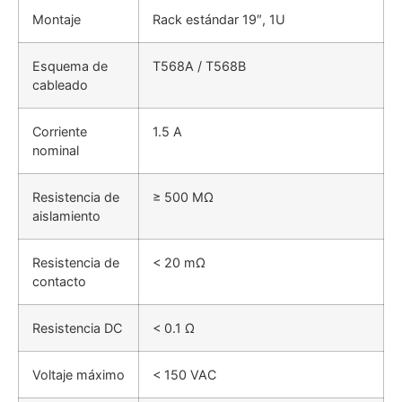
Montaje
Rack estándar 19″, 1U
Esquema de
T568A / T568B
cableado
Corriente
1.5 A
nominal
Resistencia de
≥ 500 MΩ
aislamiento
Resistencia de
< 20 mΩ
contacto
Resistencia DC
< 0.1 Ω
Voltaje máximo
< 150 VAC