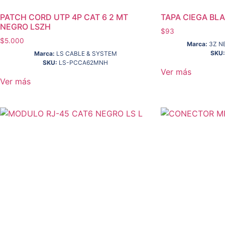
PATCH CORD UTP 4P CAT 6 2 MT
TAPA CIEGA BL
NEGRO LSZH
$
93
$
5.000
Marca:
3Z N
SKU:
Marca:
LS CABLE & SYSTEM
SKU:
LS-PCCA62MNH
Ver más
Ver más