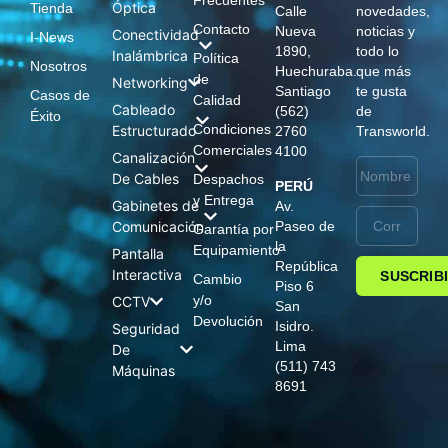
Frecuentes
Óptica
Tienda
Calle
novedades,
Contacto
Nueva
noticias y
Conectividad
I-News
1890,
todo lo
Inalámbrica
Política
Nosotros
Huechuraba.
que más
de
Networking
Santiago
te gusta
Casos de
Calidad
Cableado
(562)
de
Éxito
Condiciones
Estructurado
2760
Transworld.
Comerciales
4100
Canalización
De Cables
Despachos
PERÚ
y Entrega
Gabinetes de
Av.
Comunicación
Paseo de
Garantía por
la
Equipamiento
Pantalla
República
Interactiva
SUSCRIB
Cambio
Piso 6
y/o
CCTV
San
Devolución
Isidro.
Seguridad
Lima
De
(511) 743
Máquinas
8691