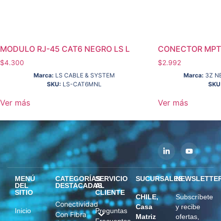
MODULO RJ-45 CAT6 NEGRO LS L
CONECTOR MPT
$
4.300
$
2.992
Marca:
LS CABLE & SYSTEM
Marca:
3Z N
SKU:
LS-CAT6MNL
SKU
Ver más
Ver más
MENÚ
CATEGORÍAS
SERVICIO
SUCURSALES
NEWSLETTE
DEL
DESTACADAS
AL
SITIO
CLIENTE
CHILE,
Subscríbete
Conectividad
Casa
y recibe
Inicio
Preguntas
Con Fibra
Matriz
ofertas,