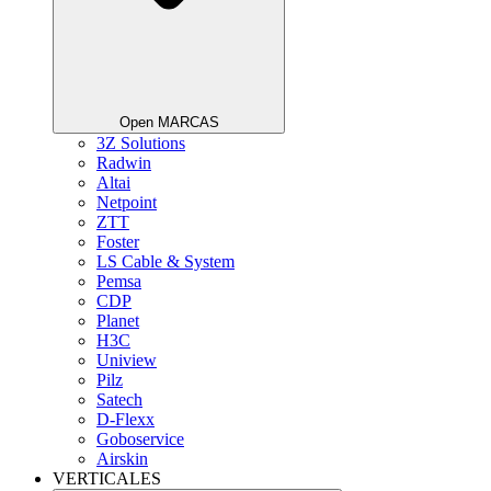
Open MARCAS
3Z Solutions
Radwin
Altai
Netpoint
ZTT
Foster
LS Cable & System
Pemsa
CDP
Planet
H3C
Uniview
Pilz
Satech
D-Flexx
Goboservice
Airskin
VERTICALES