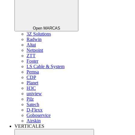
Open MARCAS
3Z Solutions
Radwin
Altai
Netpoint
ZTT
Foster
LS Cable & System
Pemsa
CDP
Planet
H3C
uniview
Pilz
Satech
D-Flexx
Goboservice
Airskin
VERTICALES