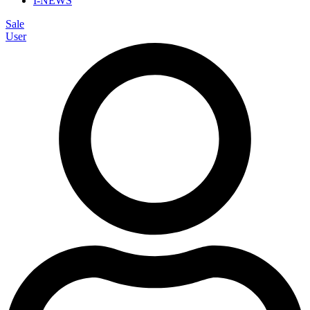
I-NEWS
Sale
User