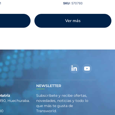
1
SKU:
570793
Ver más
S
NEWSLETTER
Matriz
Subscríbete y recibe ofertas,
890, Huechuraba.
novedades, noticias y todo lo
que más te gusta de
00
Transworld.