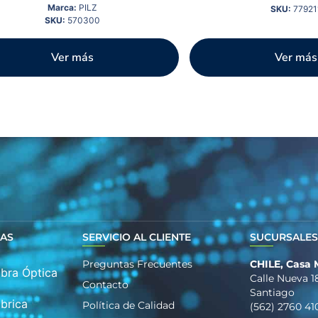
Marca:
PILZ
SKU:
77921
SKU:
570300
Ver más
Ver más
DAS
SERVICIO AL CLIENTE
SUCURSALE
Preguntas Frecuentes
CHILE, Casa 
ibra Óptica
Calle Nueva 1
Contacto
Santiago
brica
Política de Calidad
(562) 2760 41