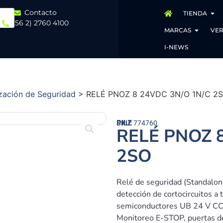
Contacto
TIENDA
(56 2) 2760 4100
MARCAS
VER
I-NEWS
zación de Seguridad
>
RELÉ PNOZ 8 24VDC 3N/O 1N/C 2
PILZ
SKU:
774760
RELÉ PNOZ 
2SO
Relé de seguridad (Standalone
detección de cortocircuitos a 
semiconductores UB 24 V CC, 
Monitoreo E-STOP, puertas d