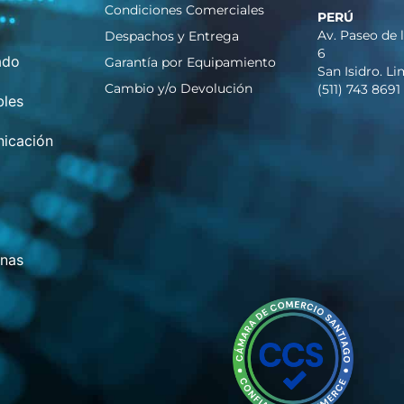
Condiciones Comerciales
PERÚ
Av. Paseo de 
Despachos y Entrega
6
ado
Garantía por Equipamiento
San Isidro. L
Cambio y/o Devolución
(511) 743 8691
bles
icación
inas