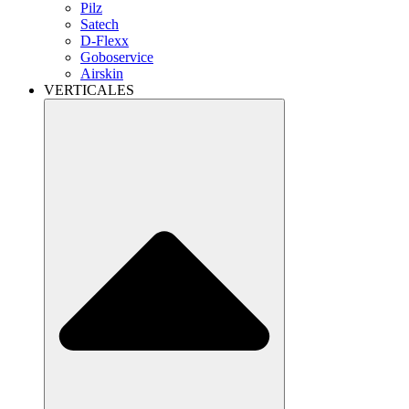
Pilz
Satech
D-Flexx
Goboservice
Airskin
VERTICALES