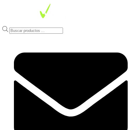
Ir
al
contenido
Products
search