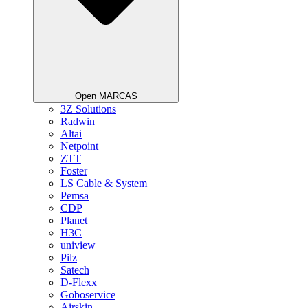
Open MARCAS
3Z Solutions
Radwin
Altai
Netpoint
ZTT
Foster
LS Cable & System
Pemsa
CDP
Planet
H3C
uniview
Pilz
Satech
D-Flexx
Goboservice
Airskin