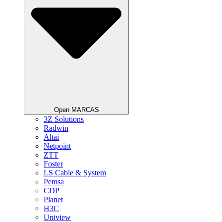
Open MARCAS
3Z Solutions
Radwin
Altai
Netpoint
ZTT
Foster
LS Cable & System
Pemsa
CDP
Planet
H3C
Uniview