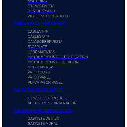
SWITCHING
TRANSCEIVERS
UPS: RESPALDO
WIRELESS CONTROLLER
CABLEADO ESTRUCTURADO
CABLES FTP
CABLES UTP
CAJA SOBREPUESTA
FACEPLATE
HERRAMIENTAS
INSTRUMENTOS DE CERTIFICACIÓN
INSTRUMENTOS DE MEDICIÓN
MÓDULOS RJ45
PATCH CORD
PATCH PANEL
PLACA PATCH PANEL
CANALIZACIÓN DE CABLES
CANASTILLO TIPO HILO
ACCESORIOS CANALIZACION
GABINETES DE COMUNICACION
GABINETE DE PISO
GABINETE MURAL