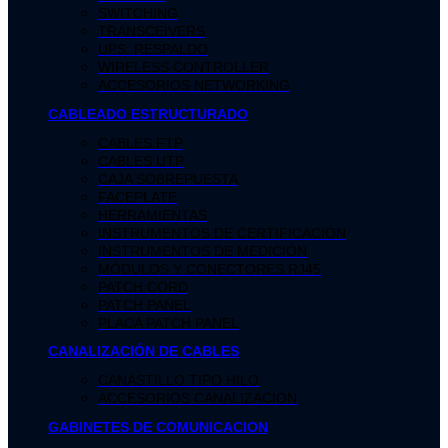
SWITCHING
TRANSCEIVERS
UPS: RESPALDO
WIRELESS CONTROLLER
ACCESORIOS NETWORKING
CABLEADO ESTRUCTURADO
CABLES FTP
CABLES UTP
CAJA SOBREPUESTA
FACEPLATE
HERRAMIENTAS
INSTRUMENTOS DE CERTIFICACIÓN
INSTRUMENTOS DE MEDICIÓN
MÓDULOS Y CONECTORES RJ45
PATCH CORD
PATCH PANEL
PLACA PATCH PANEL
CANALIZACIÓN DE CABLES
CANASTILLO TIPO HILO
ACCESORIOS CANALIZACION
GABINETES DE COMUNICACION