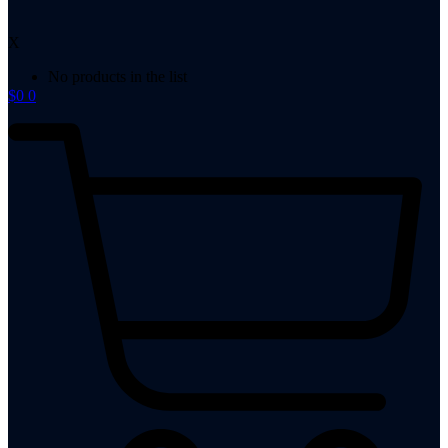
X
No products in the list
$
0
0