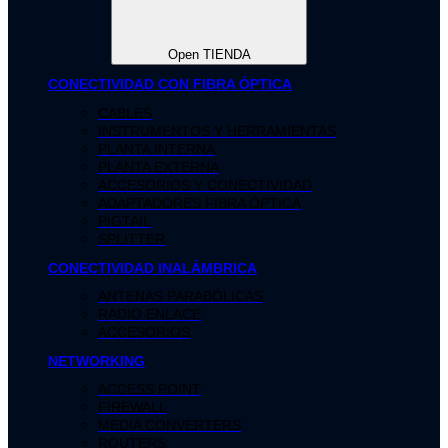
Open TIENDA
CONECTIVIDAD CON FIBRA ÓPTICA
CABLES
INSTRUMENTOS Y HERRAMIENTAS
PLANTA INTERNA
PLANTA EXTERNA
ACCESORIOS Y CONECTIVIDAD
ADAPTADORES FIBRA ÓPTICA
PIGTAIL
SPLITTER
CONECTIVIDAD INALÁMBRICA
ANTENAS PARABÓLICAS
RADIO ENLACE
ACCESORIOS
NETWORKING
ACCESS POINT
FIREWALL
MEDIA CONVERTERS
ROUTERS