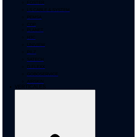
FOSTER
LS CABLE & SYSTEM
PEMSA
CDP
PLANET
H3C
UNIVIEW
PILZ
SATECH
D-FLEXX
GOBOSERVICE
AIRSKIN
VERTICALES