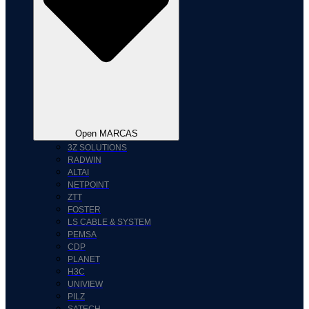
Open MARCAS
3Z SOLUTIONS
RADWIN
ALTAI
NETPOINT
ZTT
FOSTER
LS CABLE & SYSTEM
PEMSA
CDP
PLANET
H3C
UNIVIEW
PILZ