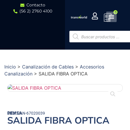
Contacto
(56 2) 2760 4100
0
Inicio
>
Canalización de Cables
>
Accesorios
Canalización
>
SALIDA FIBRA OPTICA
PEMSA
SKU:
CAN-67020039
SALIDA FIBRA OPTICA