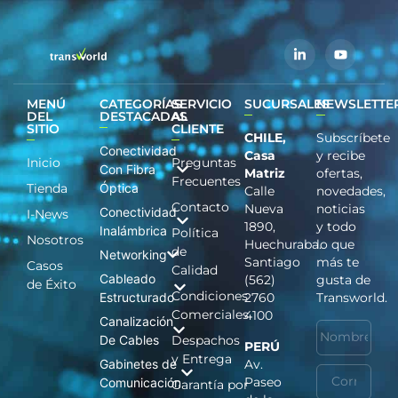
MENÚ
CATEGORÍAS
SERVICIO
SUCURSALES
NEWSLETTE
DEL
DESTACADAS
AL
SITIO
CLIENTE
CHILE,
Subscríbete
Conectividad
Casa
y recibe
Inicio
Preguntas
Con Fibra
Matriz
ofertas,
Frecuentes
Tienda
Óptica
Calle
novedades,
Contacto
Nueva
noticias
Conectividad
I-News
1890,
y todo
Inalámbrica
Política
Nosotros
Huechuraba.
lo que
de
Networking
Santiago
más te
Casos
Calidad
Cableado
(562)
gusta de
de Éxito
Condiciones
Estructurado
2760
Transworld.
Comerciales
4100
Canalización
De Cables
Despachos
PERÚ
y Entrega
Gabinetes de
Av.
Paseo
Comunicación
Garantía por