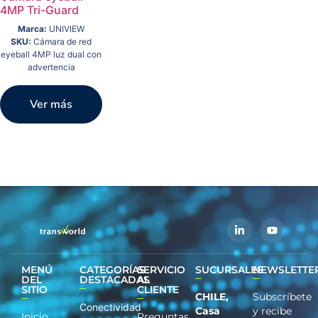
4MP Tri-Guard
Marca:
UNIVIEW
SKU:
Cámara de red
eyeball 4MP luz dual con
advertencia
Ver más
MENÚ
CATEGORÍAS
SERVICIO
SUCURSALES
NEWSLETTE
DEL
DESTACADAS
AL
SITIO
CLIENTE
CHILE,
Subscríbete
Conectividad
Casa
y recibe
Inicio
Preguntas