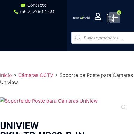
Contacto
(56 2) 2760 4100
0
Inicio
>
Cámaras CCTV
>
Soporte de Poste para Cámaras
Uniview
UNIVIEW