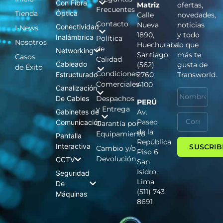
Con Fibra
Matriz
ofertas,
Frecuentes
Tienda
Óptica
Calle
novedades,
Contacto
Nueva
noticias
Conectividad
I-News
1890,
y todo
Inalámbrica
Política
Nosotros
Huechuraba.
lo que
de
Networking
Santiago
más te
Casos
Calidad
Cableado
(562)
gusta de
de Éxito
Condiciones
Estructurado
2760
Transworld.
Comerciales
4100
Canalización
De Cables
Despachos
PERÚ
y Entrega
Gabinetes de
Av.
Paseo
Comunicación
Garantía por
de la
Equipamiento
Pantalla
República
Interactiva
SUSCRIB
Cambio y/o
Piso 6
Devolución
CCTV
San
Isidro.
Seguridad
Lima
De
(511) 743
Máquinas
8691