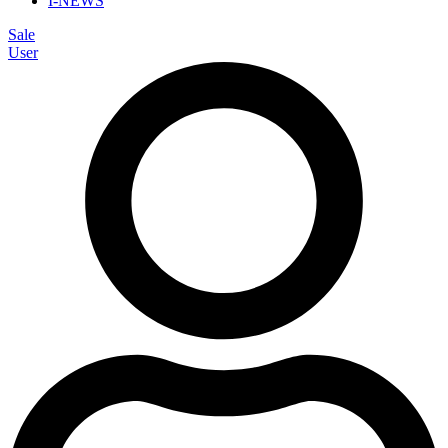
I-NEWS
Sale
User