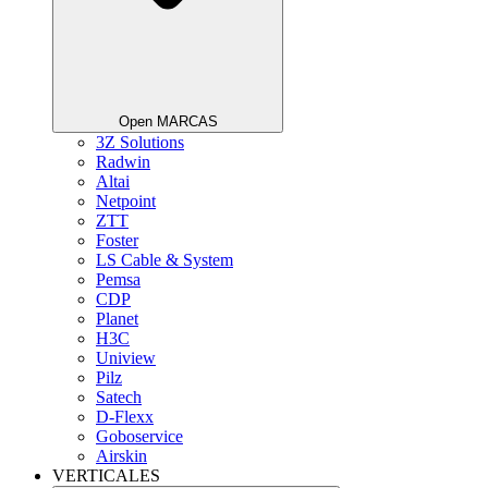
Open MARCAS
3Z Solutions
Radwin
Altai
Netpoint
ZTT
Foster
LS Cable & System
Pemsa
CDP
Planet
H3C
Uniview
Pilz
Satech
D-Flexx
Goboservice
Airskin
VERTICALES