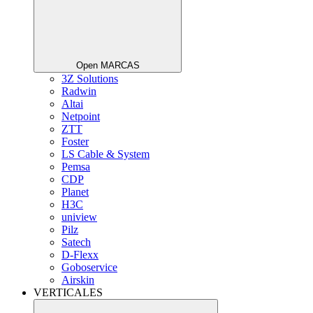
Open MARCAS
3Z Solutions
Radwin
Altai
Netpoint
ZTT
Foster
LS Cable & System
Pemsa
CDP
Planet
H3C
uniview
Pilz
Satech
D-Flexx
Goboservice
Airskin
VERTICALES