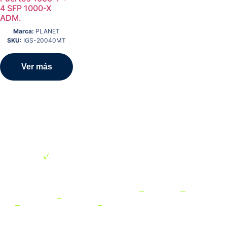
4 SFP 1000-X
ADM.
Marca:
PLANET
SKU:
IGS-20040MT
Ver más
MENÚ
CATEGORÍAS
SERVICIO
SUCURSALES
NEWSLETTE
DEL
DESTACADAS
AL
SITIO
CLIENTE
CHILE,
Subscríbete
Conectividad
Casa
y recibe
Inicio
Preguntas
Con Fibra
Matriz
ofertas,