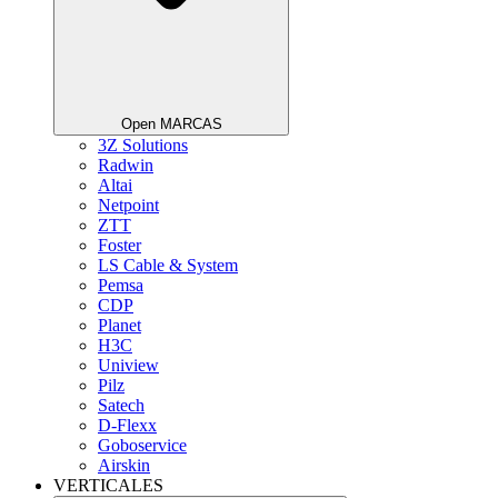
Open MARCAS
3Z Solutions
Radwin
Altai
Netpoint
ZTT
Foster
LS Cable & System
Pemsa
CDP
Planet
H3C
Uniview
Pilz
Satech
D-Flexx
Goboservice
Airskin
VERTICALES