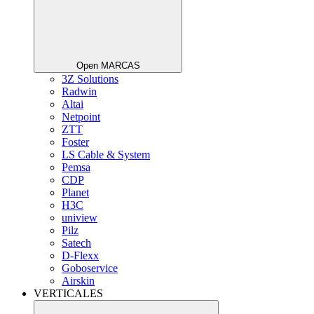
Open MARCAS
3Z Solutions
Radwin
Altai
Netpoint
ZTT
Foster
LS Cable & System
Pemsa
CDP
Planet
H3C
uniview
Pilz
Satech
D-Flexx
Goboservice
Airskin
VERTICALES