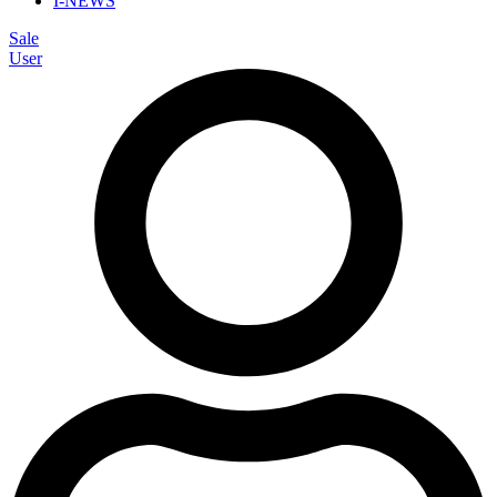
I-NEWS
Sale
User