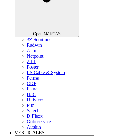
Open MARCAS
3Z Solutions
Radwin
Altai
Netpoint
ZTT
Foster
LS Cable & System
Pemsa
CDP
Planet
H3C
Uniview
Pilz
Satech
D-Flexx
Goboservice
Airskin
VERTICALES