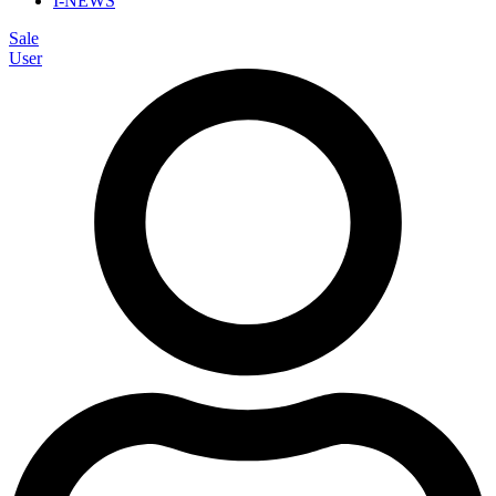
I-NEWS
Sale
User