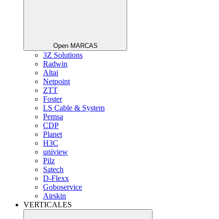
Open MARCAS
3Z Solutions
Radwin
Altai
Netpoint
ZTT
Foster
LS Cable & System
Pemsa
CDP
Planet
H3C
uniview
Pilz
Satech
D-Flexx
Goboservice
Airskin
VERTICALES