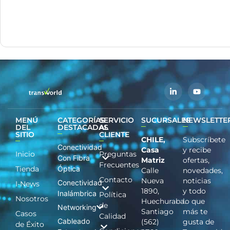
MENÚ
CATEGORÍAS
SERVICIO
SUCURSALES
NEWSLETTE
DEL
DESTACADAS
AL
SITIO
CLIENTE
CHILE,
Subscríbete
Conectividad
Casa
y recibe
Inicio
Preguntas
Con Fibra
Matriz
ofertas,
Frecuentes
Tienda
Óptica
Calle
novedades,
Contacto
Nueva
noticias
Conectividad
I-News
1890,
y todo
Inalámbrica
Política
Nosotros
Huechuraba.
lo que
de
Networking
Santiago
más te
Casos
Calidad
Cableado
(562)
gusta de
de Éxito