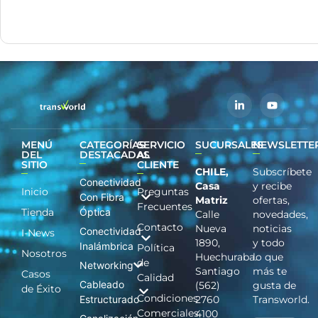
MENÚ
CATEGORÍAS
SERVICIO
SUCURSALES
NEWSLETTE
DEL
DESTACADAS
AL
SITIO
CLIENTE
CHILE,
Subscríbete
Conectividad
Casa
y recibe
Inicio
Preguntas
Con Fibra
Matriz
ofertas,
Frecuentes
Tienda
Óptica
Calle
novedades,
Contacto
Nueva
noticias
Conectividad
I-News
1890,
y todo
Inalámbrica
Política
Nosotros
Huechuraba.
lo que
de
Networking
Santiago
más te
Casos
Calidad
Cableado
(562)
gusta de
de Éxito
Condiciones
Estructurado
2760
Transworld.
Comerciales
4100