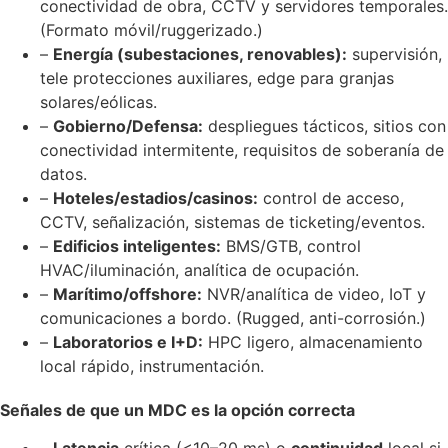
conectividad de obra, CCTV y servidores temporales.
(Formato móvil/ruggerizado.)
–
Energía (subestaciones, renovables):
supervisión,
tele protecciones auxiliares, edge para granjas
solares/eólicas.
–
Gobierno/Defensa:
despliegues tácticos, sitios con
conectividad intermitente, requisitos de soberanía de
datos.
–
Hoteles/estadios/casinos:
control de acceso,
CCTV, señalización, sistemas de ticketing/eventos.
–
Edificios inteligentes:
BMS/GTB, control
HVAC/iluminación, analítica de ocupación.
–
Marítimo/offshore:
NVR/analítica de video, IoT y
comunicaciones a bordo. (Rugged, anti-corrosión.)
–
Laboratorios e I+D:
HPC ligero, almacenamiento
local rápido, instrumentación.
Señales de que un MDC es la opción correcta
–
Latencia
crítica (<10–20 ms) o
continuidad
local si