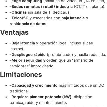
–
Edge computing
(analítica de video, IoT, IA en sitio).
–
Sedes remotas / retail / industria
(OT/IT en planta).
–
Oficinas
sin sala de TI dedicada.
–
Telco/5G
y escenarios con
baja latencia
o
residencia de datos
.
Ventajas
–
Baja latencia
y operación local incluso si cae
Internet.
–
Despliegue rápido
(prefabricado) y huella reducida.
–
Mejor seguridad y orden
que un “armario de
servidores” improvisado.
Limitaciones
–
Capacidad y crecimiento
más limitados que un DC
tradicional.
–
Requiere planear
potencia (kW)
, disipación
térmica, ruido y mantenimiento.