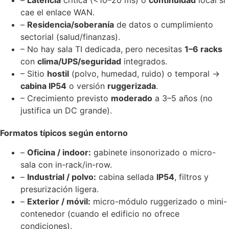
cae el enlace WAN.
–
Residencia/soberanía
de datos o cumplimiento
sectorial (salud/finanzas).
– No hay sala TI dedicada, pero necesitas
1–6 racks
con
clima/UPS/seguridad
integrados.
– Sitio
hostil
(polvo, humedad, ruido) o temporal →
cabina IP54
o versión
ruggerizada
.
– Crecimiento previsto
moderado
a 3–5 años (no
justifica un DC grande).
Formatos típicos según entorno
–
Oficina / indoor:
gabinete insonorizado o micro-
sala con in-rack/in-row.
–
Industrial / polvo:
cabina sellada
IP54
, filtros y
presurización ligera.
–
Exterior / móvil:
micro-módulo ruggerizado o mini-
contenedor (cuando el edificio no ofrece
condiciones).