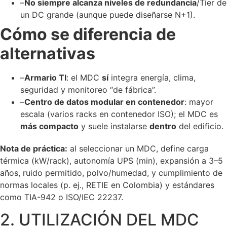
–
No siempre alcanza niveles de redundancia
/Tier de
un DC grande (aunque puede diseñarse N+1).
Cómo se diferencia de
alternativas
–
Armario TI
: el MDC
sí
integra energía, clima,
seguridad y monitoreo “de fábrica”.
–
Centro de datos modular en contenedor
: mayor
escala (varios racks en contenedor ISO); el MDC es
más compacto
y suele instalarse
dentro
del edificio.
Nota de práctica:
al seleccionar un MDC, define carga
térmica (kW/rack), autonomía UPS (min), expansión a 3–5
años, ruido permitido, polvo/humedad, y cumplimiento de
normas locales (p. ej., RETIE en Colombia) y estándares
como TIA-942 o ISO/IEC 22237.
2. UTILIZACIÓN DEL MDC