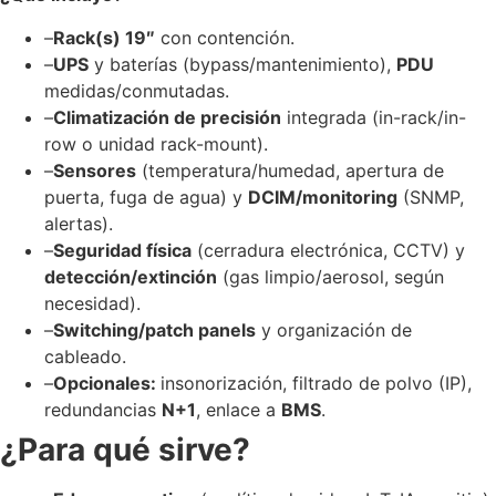
–
Rack(s) 19″
con contención.
–
UPS
y baterías (bypass/mantenimiento),
PDU
medidas/conmutadas.
–
Climatización de precisión
integrada (in-rack/in-
row o unidad rack-mount).
–
Sensores
(temperatura/humedad, apertura de
puerta, fuga de agua) y
DCIM/monitoring
(SNMP,
alertas).
–
Seguridad física
(cerradura electrónica, CCTV) y
detección/extinción
(gas limpio/aerosol, según
necesidad).
–
Switching/patch panels
y organización de
cableado.
–
Opcionales:
insonorización, filtrado de polvo (IP),
redundancias
N+1
, enlace a
BMS
.
¿Para qué sirve?