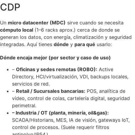
CDP
Un
micro datacenter (MDC)
sirve cuando se necesita
cómputo local
(1–6 racks aprox.) cerca de donde se
generan los datos, con energía, climatización y seguridad
integradas. Aquí tienes
dónde
y
para qué
usarlo:
Dónde encaja mejor (por sector y caso de uso)
–
Oficinas y sedes remotas (ROBO):
Active
Directory, HCI/virtualización, VDI, backups locales,
servicios de red.
–
Retail / Sucursales bancarias:
POS, analítica de
vídeo, control de colas, cartelería digital, seguridad
perimetral.
– Industria / OT (planta, minería, oil&gas):
SCADA/Historians, MES, IA de visión, gateways IoT,
control de procesos. (Suele requerir filtros
antipolvo/IP54.)