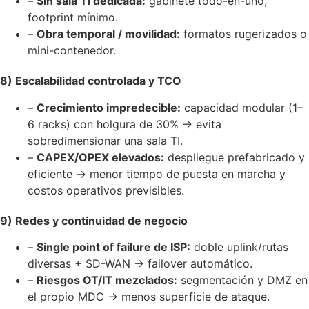
–
Sin sala TI dedicada:
gabinete todo-en-uno,
footprint mínimo.
–
Obra temporal / movilidad:
formatos rugerizados o
mini-contenedor.
8) Escalabilidad controlada y TCO
–
Crecimiento impredecible:
capacidad modular (1–
6 racks) con holgura de 30% → evita
sobredimensionar una sala TI.
–
CAPEX/OPEX elevados:
despliegue prefabricado y
eficiente → menor tiempo de puesta en marcha y
costos operativos previsibles.
9) Redes y continuidad de negocio
–
Single point of failure de ISP:
doble uplink/rutas
diversas + SD-WAN → failover automático.
–
Riesgos OT/IT mezclados:
segmentación y DMZ en
el propio MDC → menos superficie de ataque.