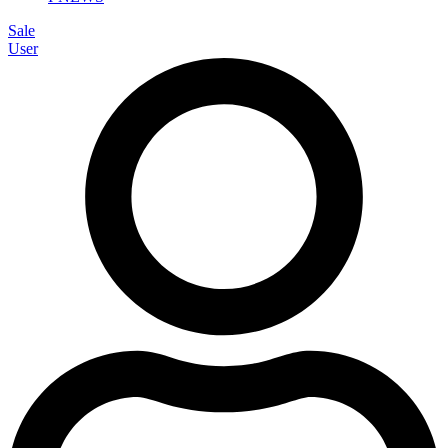
Sale
User