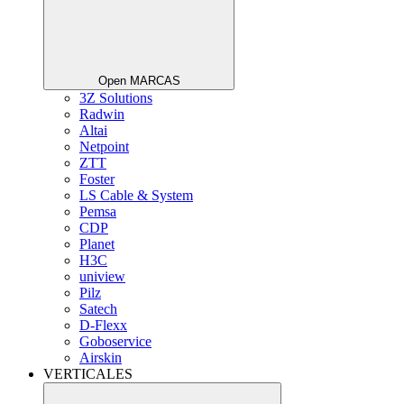
Open MARCAS
3Z Solutions
Radwin
Altai
Netpoint
ZTT
Foster
LS Cable & System
Pemsa
CDP
Planet
H3C
uniview
Pilz
Satech
D-Flexx
Goboservice
Airskin
VERTICALES