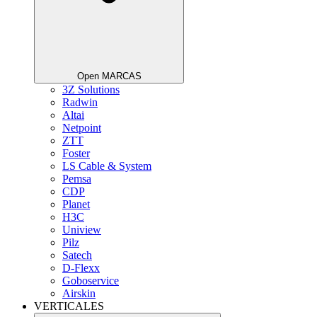
Open MARCAS
3Z Solutions
Radwin
Altai
Netpoint
ZTT
Foster
LS Cable & System
Pemsa
CDP
Planet
H3C
Uniview
Pilz
Satech
D-Flexx
Goboservice
Airskin
VERTICALES