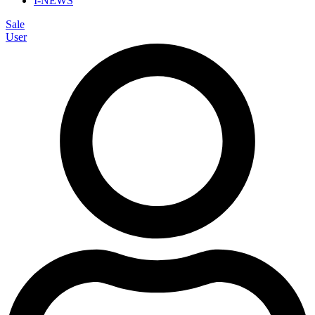
I-NEWS
Sale
User