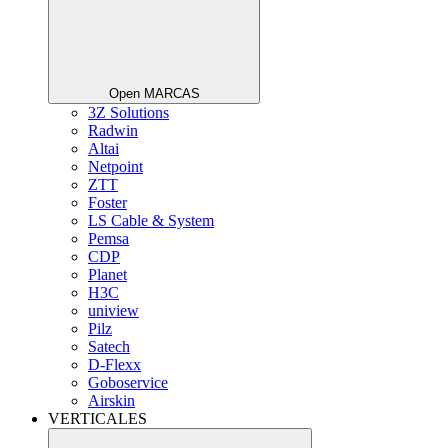
Open MARCAS
3Z Solutions
Radwin
Altai
Netpoint
ZTT
Foster
LS Cable & System
Pemsa
CDP
Planet
H3C
uniview
Pilz
Satech
D-Flexx
Goboservice
Airskin
VERTICALES