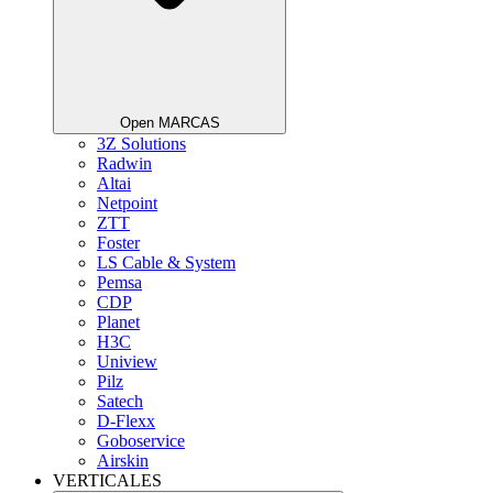
Open MARCAS
3Z Solutions
Radwin
Altai
Netpoint
ZTT
Foster
LS Cable & System
Pemsa
CDP
Planet
H3C
Uniview
Pilz
Satech
D-Flexx
Goboservice
Airskin
VERTICALES