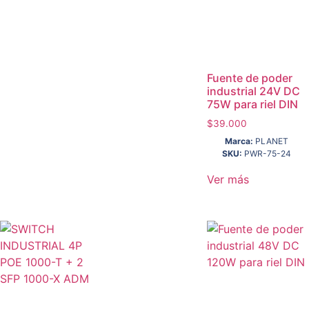
Fuente de poder
industrial 24V DC
75W para riel DIN
$
39.000
Marca:
PLANET
SKU:
PWR-75-24
Ver más