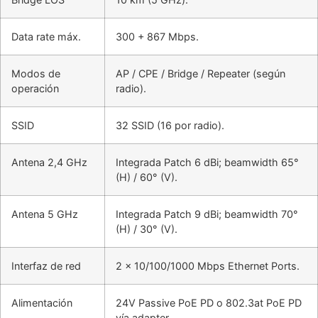
Data rate máx.
300 + 867 Mbps.
Modos de
AP / CPE / Bridge / Repeater (según
operación
radio).
SSID
32 SSID (16 por radio).
Antena 2,4 GHz
Integrada Patch 6 dBi; beamwidth 65°
(H) / 60° (V).
Antena 5 GHz
Integrada Patch 9 dBi; beamwidth 70°
(H) / 30° (V).
Interfaz de red
2 × 10/100/1000 Mbps Ethernet Ports.
Alimentación
24V Passive PoE PD o 802.3at PoE PD
vía adapter.