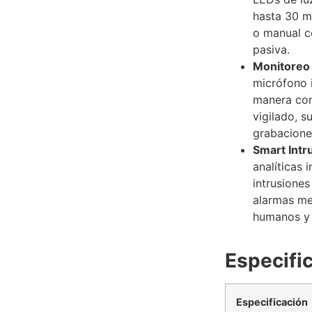
hasta 30 m
o manual c
pasiva.
Monitoreo 
micrófono 
manera con
vigilado, s
grabacione
Smart Intr
analíticas 
intrusiones
alarmas me
humanos y 
Especifi
Especificación