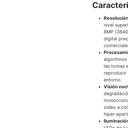
Caracterí
Resolución
nivel super
8MP (3840 
digital pre
comerciale
Procesami
algoritmos 
las tomas 
reproducir 
entorno.
Visión noc
degradació
monocromát
video a col
hiper-aper
Iluminació
LEDs de lu