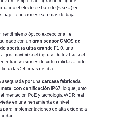
idez en tiempo real, logrando mitigar el
iminando el efecto de barrido (
smear
) en
s bajo condiciones extremas de baja
n rendimiento óptico excepcional, el
 equipado con un
gran sensor CMOS de
 de apertura ultra grande F1.0
, una
ica que maximiza el ingreso de luz hacia el
ner transmisiones de video nítidas a todo
ntinua las 24 horas del día.
tá asegurada por una
carcasa fabricada
metal con certificación IP67
, lo que junto
a alimentación PoE y tecnología WDR real
vierte en una herramienta de nivel
a para implementaciones de alta exigencia
guridad.