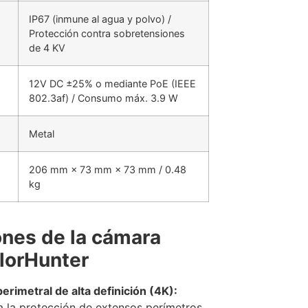
IP67 (inmune al agua y polvo) /
Protección contra sobretensiones
de 4 KV
12V DC ±25% o mediante PoE (IEEE
802.3af) / Consumo máx. 3.9 W
Metal
206 mm × 73 mm × 73 mm / 0.48
kg
ones de la cámara
olorHunter
perimetral de alta definición (4K):
a la protección de extensos perímetros