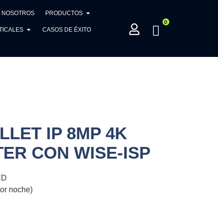
NOSOTROS
PRODUCTOS
0
TICALES
CASOS DE ÉXITO
LET IP 8MP 4K
ER CON WISE-ISP
HD
lor noche)