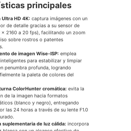
sticas principales
 Ultra HD 4K:
captura imágenes con un
ior de detalle gracias a su sensor de
x 2160 a 20 fps), facilitando un zoom
ciso sobre rostros o patentes
s.
ento de imagen Wise-ISP:
emplea
inteligentes para estabilizar y limpiar
en penumbra profunda, logrando
fielmente la paleta de colores del
turna ColorHunter cromática:
evita la
n de la imagen hacia formatos
icos (blanco y negro), entregando
or las 24 horas a través de su lente F1.0
turado.
n suplementaria de luz cálida:
incorpora
z blanca con un alcance efectivo de