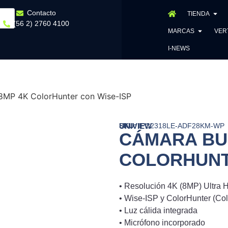
Contacto
TIENDA
(56 2) 2760 4100
MARCAS
VER
I-NEWS
 8MP 4K ColorHunter con Wise-ISP
UNIVIEW
SKU:
IPC2318LE-ADF28KM-WP
CÁMARA BUL
COLORHUNT
• Resolución 4K (8MP) Ultra 
• Wise-ISP y ColorHunter (Co
• Luz cálida integrada
• Micrófono incorporado