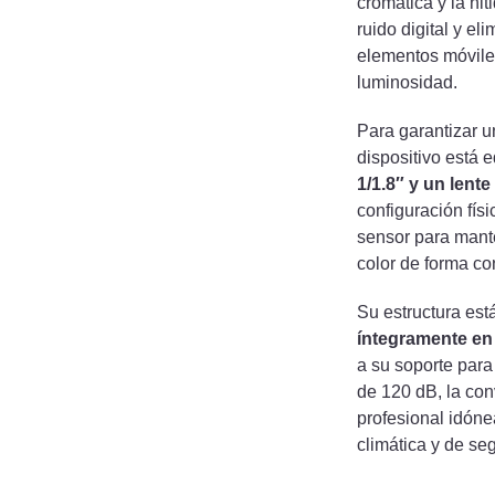
cromática y la nit
ruido digital y el
elementos móvile
luminosidad.
Para garantizar u
dispositivo está
1/1.8″ y un lente
configuración fís
sensor para mante
color de forma co
Su estructura es
íntegramente en 
a su soporte par
de 120 dB, la con
profesional idóne
climática y de se