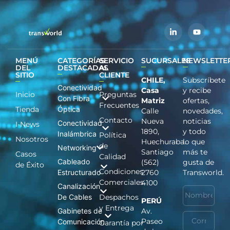
MENÚ
CATEGORÍAS
SERVICIO
SUCURSALES
NEWSLETTE
DEL
DESTACADAS
AL
SITIO
CLIENTE
CHILE,
Subscríbete
Conectividad
Casa
y recibe
Inicio
Preguntas
Con Fibra
Matriz
ofertas,
Frecuentes
Tienda
Óptica
Calle
novedades,
Contacto
Nueva
noticias
Conectividad
I-News
1890,
y todo
Inalámbrica
Política
Nosotros
Huechuraba.
lo que
de
Networking
Santiago
más te
Casos
Calidad
Cableado
(562)
gusta de
de Éxito
Condiciones
Estructurado
2760
Transworld.
Comerciales
4100
Canalización
De Cables
Despachos
PERÚ
y Entrega
Gabinetes de
Av.
Paseo
Comunicación
Garantía por