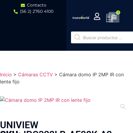
Contacto
(56 2) 2760 4100
0
Inicio
>
Cámaras CCTV
>
Cámara domo IP 2MP IR con
lente fijo
UNIVIEW