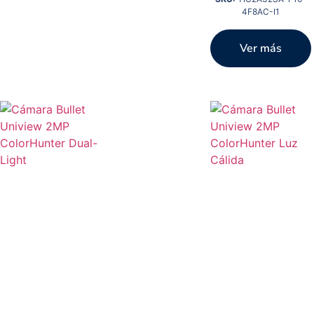
4F8AC-I1
Ver más