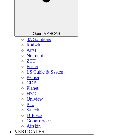
Open MARCAS
3Z Solutions
Radwin
Altai
Netpoint
ZTT
Foster
LS Cable & System
Pemsa
CDP
Planet
H3C
Uniview
Pilz
Satech
D-Flexx
Goboservice
Airskin
VERTICALES