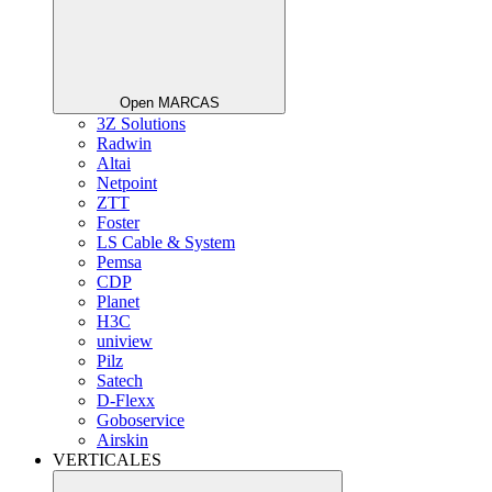
Open MARCAS
3Z Solutions
Radwin
Altai
Netpoint
ZTT
Foster
LS Cable & System
Pemsa
CDP
Planet
H3C
uniview
Pilz
Satech
D-Flexx
Goboservice
Airskin
VERTICALES