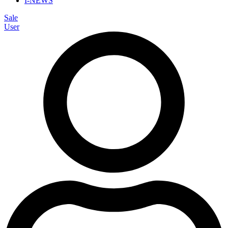
I-NEWS
Sale
User