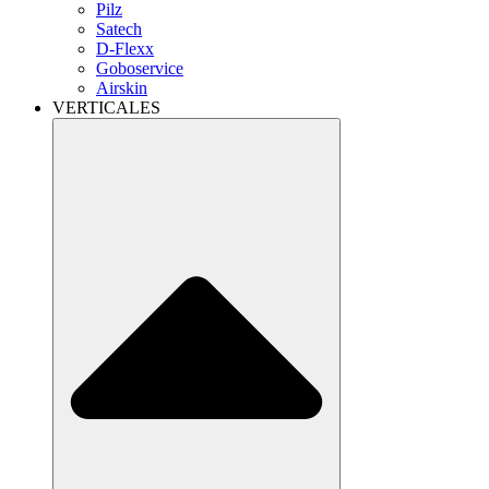
Pilz
Satech
D-Flexx
Goboservice
Airskin
VERTICALES