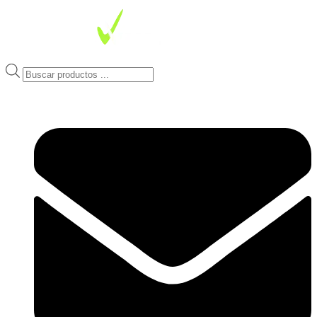
Ir
al
contenido
Products
search