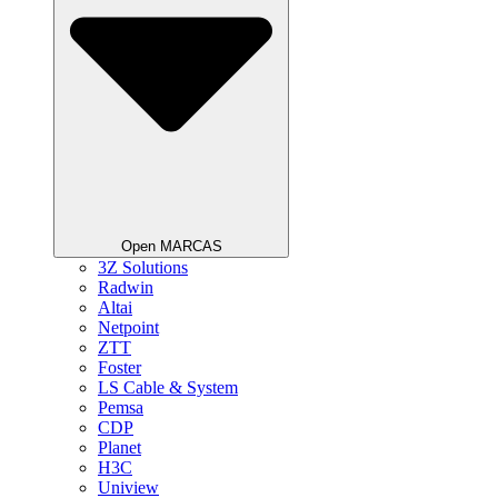
Open MARCAS
3Z Solutions
Radwin
Altai
Netpoint
ZTT
Foster
LS Cable & System
Pemsa
CDP
Planet
H3C
Uniview