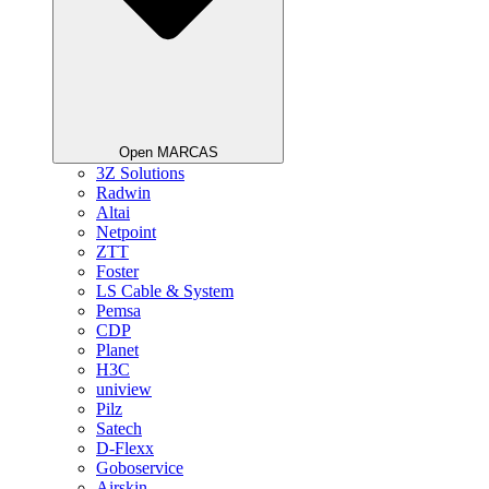
Open MARCAS
3Z Solutions
Radwin
Altai
Netpoint
ZTT
Foster
LS Cable & System
Pemsa
CDP
Planet
H3C
uniview
Pilz
Satech
D-Flexx
Goboservice
Airskin