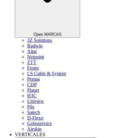
Open MARCAS
3Z Solutions
Radwin
Altai
Netpoint
ZTT
Foster
LS Cable & System
Pemsa
CDP
Planet
H3C
Uniview
Pilz
Satech
D-Flexx
Goboservice
Airskin
VERTICALES