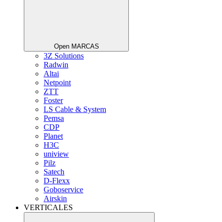
Open MARCAS
3Z Solutions
Radwin
Altai
Netpoint
ZTT
Foster
LS Cable & System
Pemsa
CDP
Planet
H3C
uniview
Pilz
Satech
D-Flexx
Goboservice
Airskin
VERTICALES