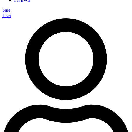
I-NEWS
Sale
User