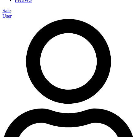
I-NEWS
Sale
User