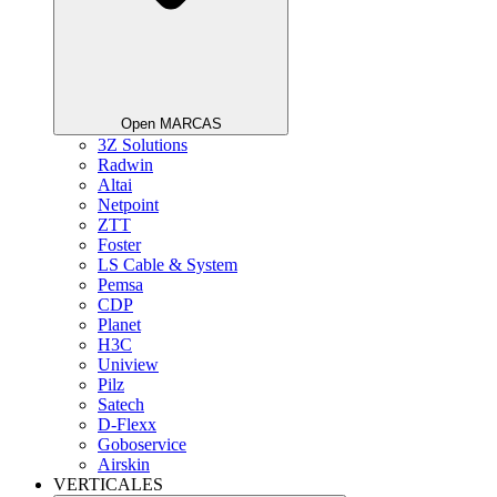
Open MARCAS
3Z Solutions
Radwin
Altai
Netpoint
ZTT
Foster
LS Cable & System
Pemsa
CDP
Planet
H3C
Uniview
Pilz
Satech
D-Flexx
Goboservice
Airskin
VERTICALES