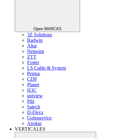
Open MARCAS
3Z Solutions
Radwin
Altai
Netpoint
ZTT
Foster
LS Cable & System
Pemsa
CDP
Planet
H3C
uniview
Pilz
Satech
D-Flexx
Goboservice
Airskin
VERTICALES