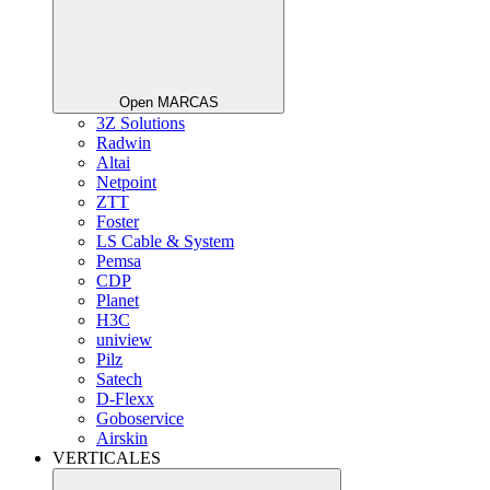
Open MARCAS
3Z Solutions
Radwin
Altai
Netpoint
ZTT
Foster
LS Cable & System
Pemsa
CDP
Planet
H3C
uniview
Pilz
Satech
D-Flexx
Goboservice
Airskin
VERTICALES