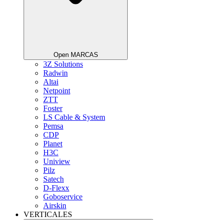
Open MARCAS
3Z Solutions
Radwin
Altai
Netpoint
ZTT
Foster
LS Cable & System
Pemsa
CDP
Planet
H3C
Uniview
Pilz
Satech
D-Flexx
Goboservice
Airskin
VERTICALES