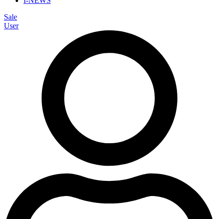
I-NEWS
Sale
User