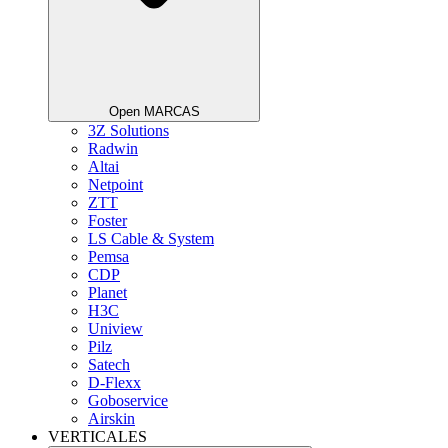
Open MARCAS
3Z Solutions
Radwin
Altai
Netpoint
ZTT
Foster
LS Cable & System
Pemsa
CDP
Planet
H3C
Uniview
Pilz
Satech
D-Flexx
Goboservice
Airskin
VERTICALES