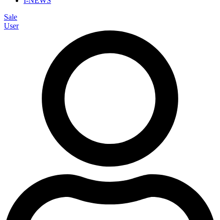
I-NEWS
Sale
User