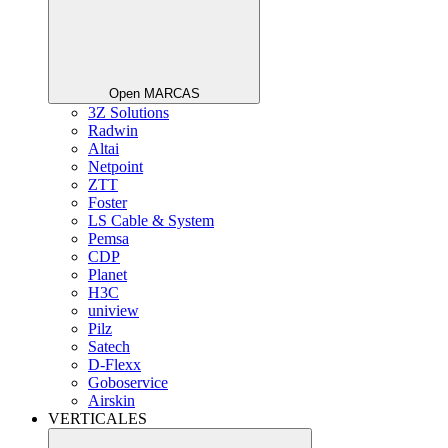
Open MARCAS
3Z Solutions
Radwin
Altai
Netpoint
ZTT
Foster
LS Cable & System
Pemsa
CDP
Planet
H3C
uniview
Pilz
Satech
D-Flexx
Goboservice
Airskin
VERTICALES