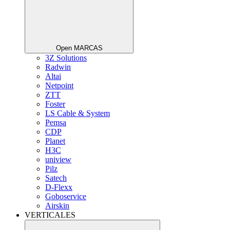
Open MARCAS
3Z Solutions
Radwin
Altai
Netpoint
ZTT
Foster
LS Cable & System
Pemsa
CDP
Planet
H3C
uniview
Pilz
Satech
D-Flexx
Goboservice
Airskin
VERTICALES