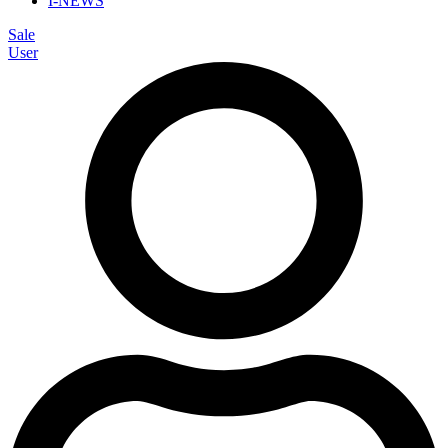
I-NEWS
Sale
User