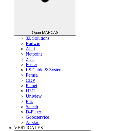
Open MARCAS
3Z Solutions
Radwin
Altai
Netpoint
ZTT
Foster
LS Cable & System
Pemsa
CDP
Planet
H3C
Uniview
Pilz
Satech
D-Flexx
Goboservice
Airskin
VERTICALES