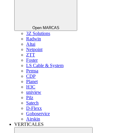
Open MARCAS
3Z Solutions
Radwin
Altai
Netpoint
ZTT
Foster
LS Cable & System
Pemsa
CDP
Planet
H3C
uniview
Pilz
Satech
D-Flexx
Goboservice
Airskin
VERTICALES