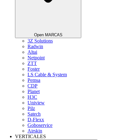
Open MARCAS
3Z Solutions
Radwin
Altai
Netpoint
ZTT
Foster
LS Cable & System
Pemsa
CDP
Planet
H3C
Uniview
Pilz
Satech
D-Flexx
Goboservice
Airskin
VERTICALES