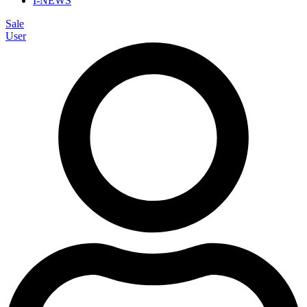
I-NEWS
Sale
User