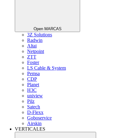
Open MARCAS
3Z Solutions
Radwin
Altai
Netpoint
ZTT
Foster
LS Cable & System
Pemsa
CDP
Planet
H3C
uniview
Pilz
Satech
D-Flexx
Goboservice
Airskin
VERTICALES