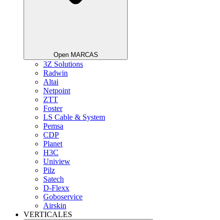
Open MARCAS
3Z Solutions
Radwin
Altai
Netpoint
ZTT
Foster
LS Cable & System
Pemsa
CDP
Planet
H3C
Uniview
Pilz
Satech
D-Flexx
Goboservice
Airskin
VERTICALES