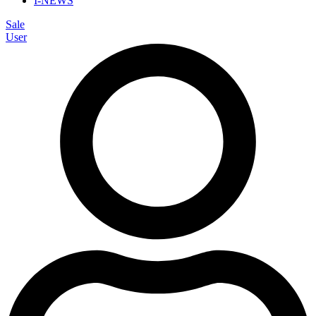
I-NEWS
Sale
User