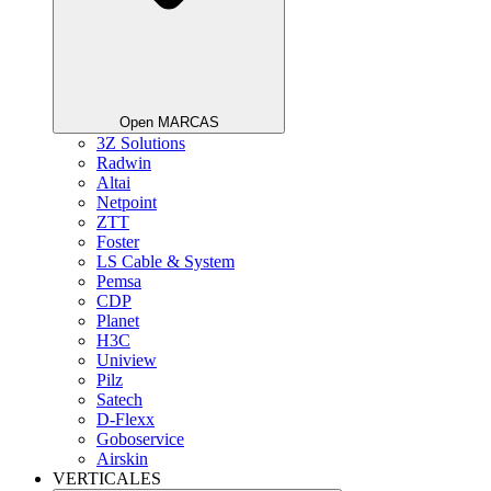
Open MARCAS
3Z Solutions
Radwin
Altai
Netpoint
ZTT
Foster
LS Cable & System
Pemsa
CDP
Planet
H3C
Uniview
Pilz
Satech
D-Flexx
Goboservice
Airskin
VERTICALES