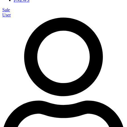
I-NEWS
Sale
User