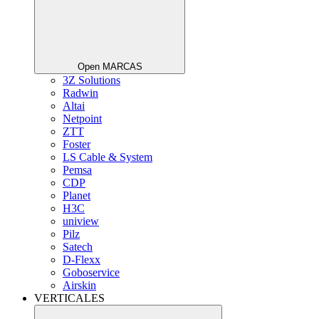
Open MARCAS
3Z Solutions
Radwin
Altai
Netpoint
ZTT
Foster
LS Cable & System
Pemsa
CDP
Planet
H3C
uniview
Pilz
Satech
D-Flexx
Goboservice
Airskin
VERTICALES